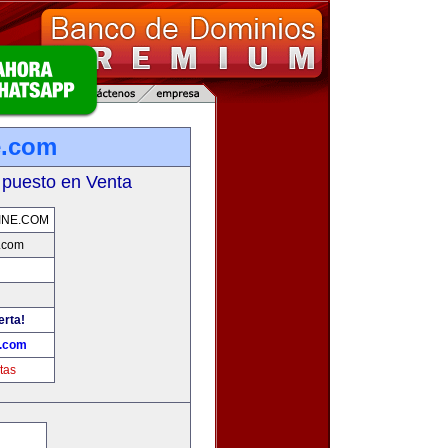
e.com
 puesto en Venta
INE.COM
.com
erta!
.com
tas