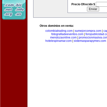
Precio Ofrecido $
Otros dominios en venta:
colombiatrading.com
|
sumejorcompra.com
|
ca
fotografiadeeventos.com
|
foropublicidad.
mendozaonline.com
|
promocionmasiva.co
hotelespinamar.com
|
sistemasparapymes.com