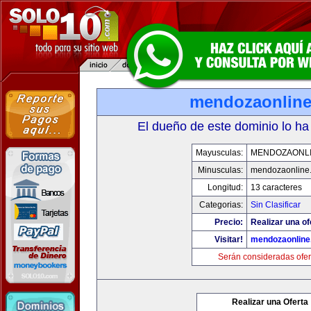
mendozaonlin
El dueño de este dominio lo ha
Mayusculas:
MENDOZAONL
Minusculas:
mendozaonline
Longitud:
13 caracteres
Categorias:
Sin Clasificar
Precio:
Realizar una of
Visitar!
mendozaonline
Serán consideradas ofer
Realizar una Oferta