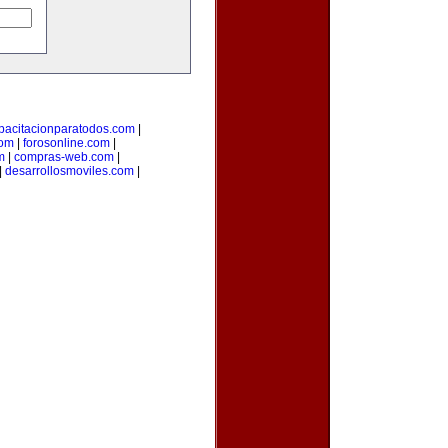
pacitacionparatodos.com
|
com
|
forosonline.com
|
m
|
compras-web.com
|
|
desarrollosmoviles.com
|