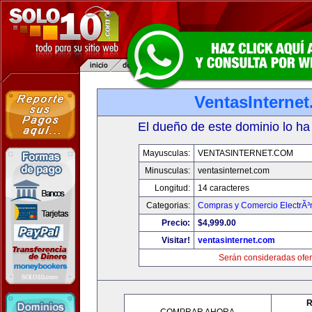
VentasInterne
El dueño de este dominio lo ha
Mayusculas:
VENTASINTERNET.COM
Minusculas:
ventasinternet.com
Longitud:
14 caracteres
Categorias:
Compras y Comercio ElectrÃ³
Precio:
$4,999.00
Visitar!
ventasinternet.com
Serán consideradas ofer
R