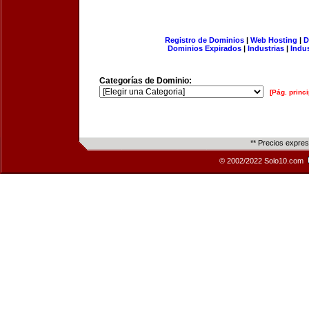
Registro de Dominios
|
Web Hosting
|
D
Dominios Expirados
|
Industrias
|
Indu
Categorías de Dominio:
[Pág. princi
** Precios expre
© 2002/2022 Solo10.com