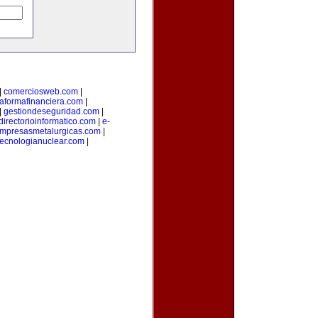
|
comerciosweb.com
|
taformafinanciera.com
|
|
gestiondeseguridad.com
|
directorioinformatico.com
|
e-
mpresasmetalurgicas.com
|
tecnologianuclear.com
|