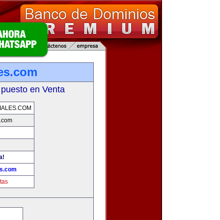
es.com
 puesto en Venta
IALES.COM
s.com
a!
es.com
tas