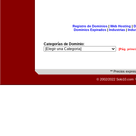
Registro de Dominios
|
Web Hosting
|
D
Dominios Expirados
|
Industrias
|
Indu
Categorías de Dominio:
[Pág. princi
** Precios expre
© 2002/2022 Solo10.com