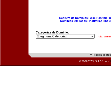
Registro de Dominios
|
Web Hosting
|
D
Dominios Expirados
|
Industrias
|
Indu
Categorías de Dominio:
[Pág. princi
** Precios expre
© 2002/2022 Solo10.com