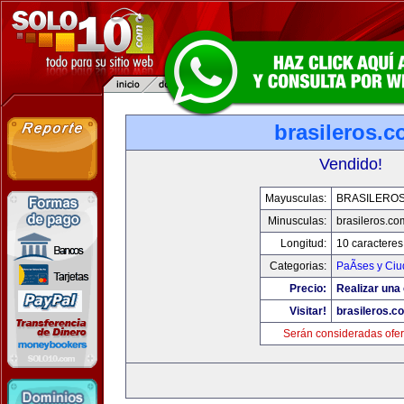
brasileros.
Vendido!
Mayusculas:
BRASILERO
Minusculas:
brasileros.co
Longitud:
10 caracteres
Categorias:
PaÃ­ses y Ci
Precio:
Realizar una 
Visitar!
brasileros.c
Serán consideradas ofer