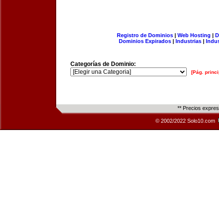
Registro de Dominios
|
Web Hosting
|
D
Dominios Expirados
|
Industrias
|
Indu
Categorías de Dominio:
[Pág. princi
** Precios expre
© 2002/2022 Solo10.com