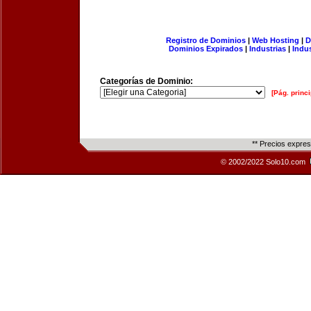
Registro de Dominios
|
Web Hosting
|
D
Dominios Expirados
|
Industrias
|
Indu
Categorías de Dominio:
[Pág. princi
** Precios expre
© 2002/2022 Solo10.com