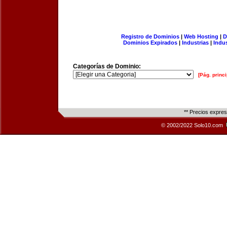
Registro de Dominios
|
Web Hosting
|
D
Dominios Expirados
|
Industrias
|
Indu
Categorías de Dominio:
[Pág. princi
** Precios expre
© 2002/2022 Solo10.com