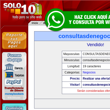
consultasdenego
Vendido!
Mayusculas:
CONSULTASDENE
Minusculas:
consultasdenegocio
Longitud:
19 caracteres
Categorias:
Negocios
Precio:
Realizar una oferta
Visitar!
consultasdenegoci
Serán consideradas ofer