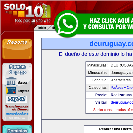
deuruguay.
El dueño de este dominio lo ha
Mayusculas:
DEURUGUAY
Minusculas:
deuruguay.c
Longitud:
9 caracteres
Categorias:
PaÃ­ses y Ci
Precio:
Realizar una 
Visitar!
deuruguay.c
Serán consideradas ofer
Realizar una Oferta