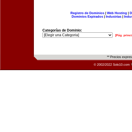
Registro de Dominios
|
Web Hosting
|
D
Dominios Expirados
|
Industrias
|
Indu
Categorías de Dominio:
[Pág. princi
** Precios expre
© 2002/2022 Solo10.com