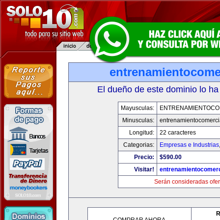
entrenamientocome
El dueño de este dominio lo ha
Mayusculas:
ENTRENAMIENTOCO
Minusculas:
entrenamientocomerci
Longitud:
22 caracteres
Categorias:
Empresas e Industrias
Precio:
$590.00
Visitar!
entrenamientocomerc
Serán consideradas ofer
R