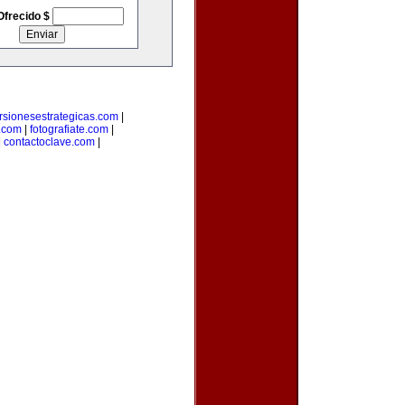
Ofrecido $
rsionesestrategicas.com
|
.com
|
fotografiate.com
|
|
contactoclave.com
|