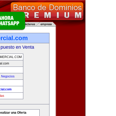
rcial.com
 puesto en Venta
MERCIAL.COM
al.com
,
Negocios
ial.com
tas
ealizar una Oferta