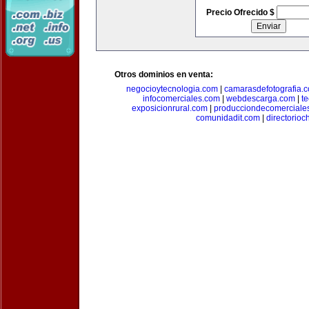
Precio Ofrecido $
Otros dominios en venta:
negocioytecnologia.com
|
camarasdefotografia.
infocomerciales.com
|
webdescarga.com
|
t
exposicionrural.com
|
producciondecomerciale
comunidadit.com
|
directorioc