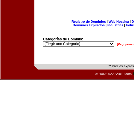
Registro de Dominios
|
Web Hosting
|
D
Dominios Expirados
|
Industrias
|
Indu
Categorías de Dominio:
[Pág. princi
** Precios expre
© 2002/2022 Solo10.com