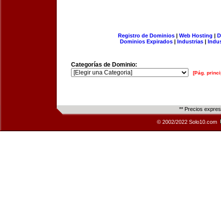
Registro de Dominios
|
Web Hosting
|
D
Dominios Expirados
|
Industrias
|
Indu
Categorías de Dominio:
[Pág. princi
** Precios expre
© 2002/2022 Solo10.com