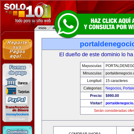
portaldenegoci
El dueño de este dominio lo ha
Mayusculas:
PORTALDENEG
Minusculas:
portaldenegocio
Longitud:
15 caracteres
Categorias:
Negocios
,
Portal
Precio:
$990.00
Visitar!
portaldenegocio
Serán consideradas ofer
R