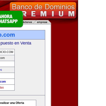
o.com
 puesto en Venta
OCIO.COM
.com
es
.com
tas
ealizar una Oferta