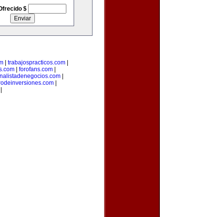
Ofrecido $
om
|
trabajospracticos.com
|
s.com
|
forofans.com
|
nalistadenegocios.com
|
rodeinversiones.com
|
|