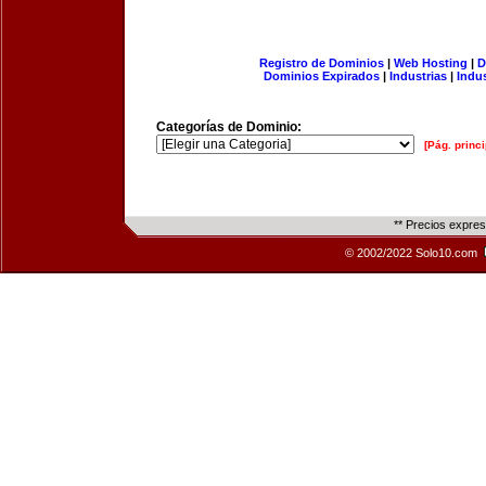
Registro de Dominios
|
Web Hosting
|
D
Dominios Expirados
|
Industrias
|
Indu
Categorías de Dominio:
[Pág. princi
** Precios expre
© 2002/2022 Solo10.com