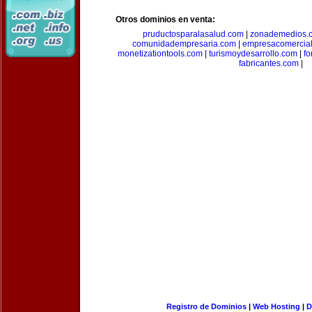
Otros dominios en venta:
pruductosparalasalud.com
|
zonademedios.
comunidadempresaria.com
|
empresacomercia
monetizationtools.com
|
turismoydesarrollo.com
|
fo
fabricantes.com
|
Registro de Dominios
|
Web Hosting
|
D