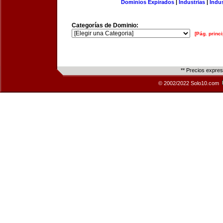
Dominios Expirados
|
Industrias
|
Indu
Categorías de Dominio:
[Pág. princi
** Precios expre
© 2002/2022 Solo10.com