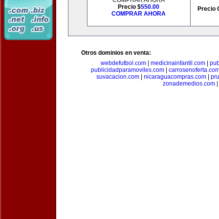
COMPRAR AHORA
Precio $
550.00
Precio 
COMPRAR AHORA
Otros dominios en venta:
webdefutbol.com
|
medicinainfantil.com
|
pub
publicidadparamoviles.com
|
carrosenoferta.co
suvacacion.com
|
nicaraguacompras.com
|
pr
zonademedios.com
|