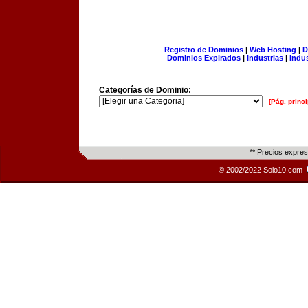
Registro de Dominios
|
Web Hosting
|
D
Dominios Expirados
|
Industrias
|
Indu
Categorías de Dominio:
[Pág. princi
** Precios expre
© 2002/2022 Solo10.com