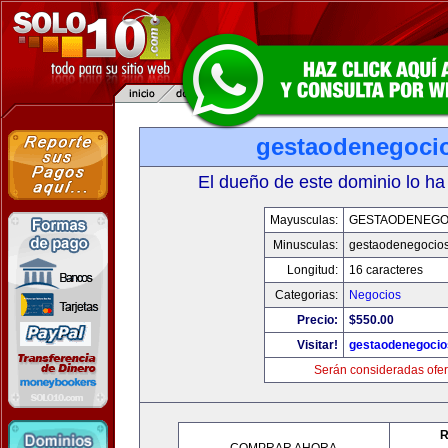
gestaodenegoci
El dueño de este dominio lo ha
Mayusculas:
GESTAODENEGO
Minusculas:
gestaodenegocio
Longitud:
16 caracteres
Categorias:
Negocios
Precio:
$550.00
Visitar!
gestaodenegoci
Serán consideradas ofer
R