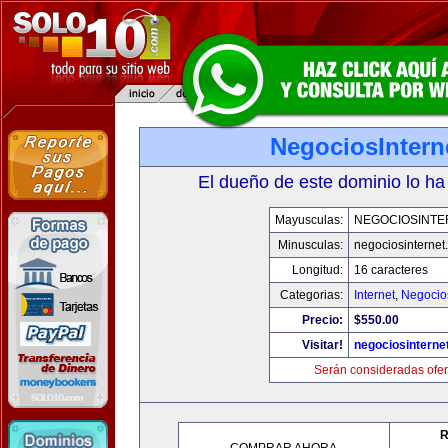
NegociosIntern
El dueño de este dominio lo ha
Mayusculas:
NEGOCIOSINTE
Minusculas:
negociosinternet.
Longitud:
16 caracteres
Categorias:
Internet
,
Negocio
Precio:
$550.00
Visitar!
negociosinternet
Serán consideradas ofer
R