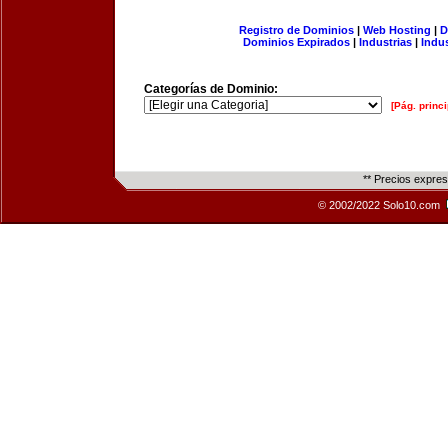
Registro de Dominios
|
Web Hosting
|
D
Dominios Expirados
|
Industrias
|
Indu
Categorías de Dominio:
[Pág. princi
** Precios expre
© 2002/2022 Solo10.com