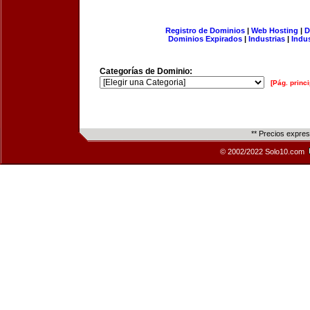
Registro de Dominios
|
Web Hosting
|
D
Dominios Expirados
|
Industrias
|
Indu
Categorías de Dominio:
[Pág. princi
** Precios expre
© 2002/2022 Solo10.com