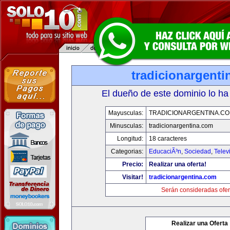
tradicionargent
El dueño de este dominio lo ha
Mayusculas:
TRADICIONARGENTINA.C
Minusculas:
tradicionargentina.com
Longitud:
18 caracteres
Categorias:
EducaciÃ³n
,
Sociedad
,
Telev
Precio:
Realizar una oferta!
Visitar!
tradicionargentina.com
Serán consideradas ofer
Realizar una Oferta