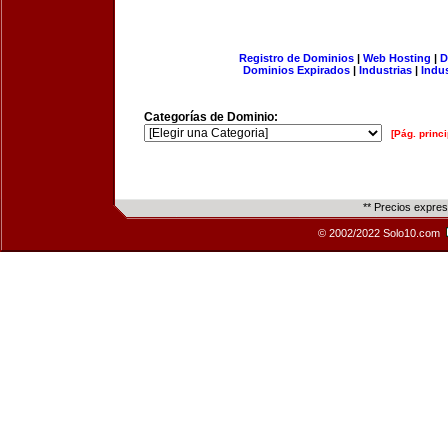
Registro de Dominios
|
Web Hosting
|
D
Dominios Expirados
|
Industrias
|
Indu
Categorías de Dominio:
[Pág. princi
** Precios expre
© 2002/2022 Solo10.com