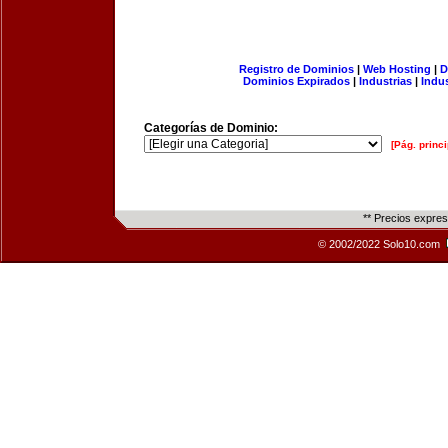
Registro de Dominios
|
Web Hosting
|
D
Dominios Expirados
|
Industrias
|
Indu
Categorías de Dominio:
[Pág. princi
** Precios expre
© 2002/2022 Solo10.com