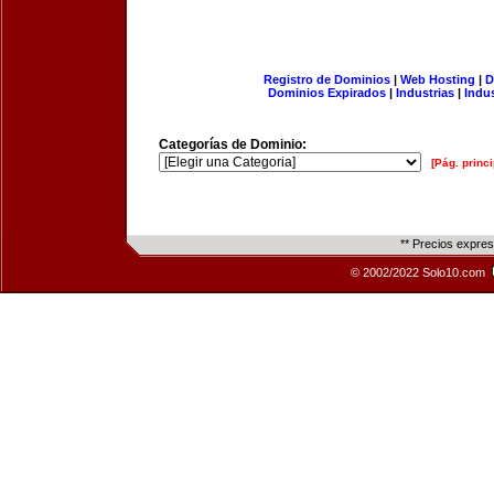
Registro de Dominios
|
Web Hosting
|
D
Dominios Expirados
|
Industrias
|
Indu
Categorías de Dominio:
[Pág. princi
** Precios expre
© 2002/2022 Solo10.com