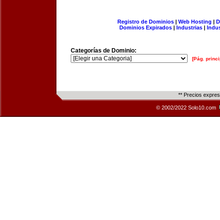
Registro de Dominios
|
Web Hosting
|
D
Dominios Expirados
|
Industrias
|
Indu
Categorías de Dominio:
[Pág. princi
** Precios expre
© 2002/2022 Solo10.com