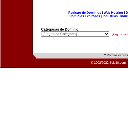
Registro de Dominios
|
Web Hosting
|
D
Dominios Expirados
|
Industrias
|
Indu
Categorías de Dominio:
[Pág. princi
** Precios expre
© 2002/2022 Solo10.com