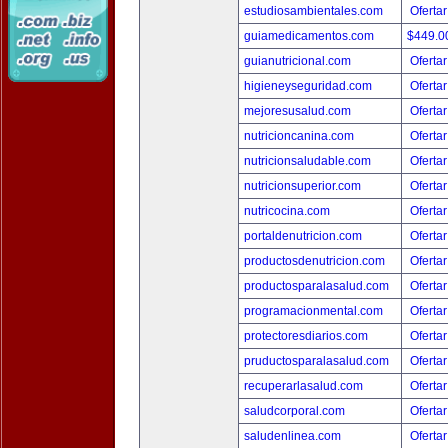
estudiosambientales.com
Ofertar
guiamedicamentos.com
$449.
guianutricional.com
Ofertar
higieneyseguridad.com
Ofertar
mejoresusalud.com
Ofertar
nutricioncanina.com
Ofertar
nutricionsaludable.com
Ofertar
nutricionsuperior.com
Ofertar
nutricocina.com
Ofertar
portaldenutricion.com
Ofertar
productosdenutricion.com
Ofertar
productosparalasalud.com
Ofertar
programacionmental.com
Ofertar
protectoresdiarios.com
Ofertar
pruductosparalasalud.com
Ofertar
recuperarlasalud.com
Ofertar
saludcorporal.com
Ofertar
saludenlinea.com
Ofertar