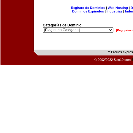
Registro de Dominios
|
Web Hosting
|
D
Dominios Expirados
|
Industrias
|
Indu
Categorías de Dominio:
[Pág. princi
** Precios expre
© 2002/2022 Solo10.com