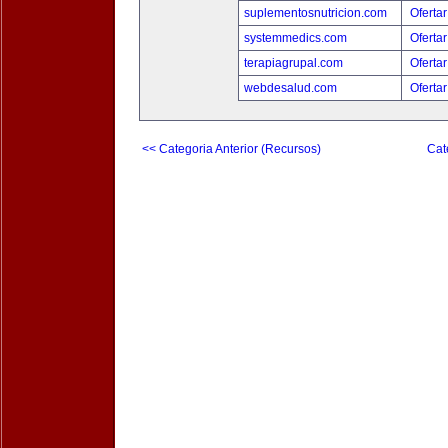
suplementosnutricion.com
Ofertar
systemmedics.com
Ofertar
terapiagrupal.com
Ofertar
webdesalud.com
Ofertar
<< Categoria Anterior (Recursos)
Cat